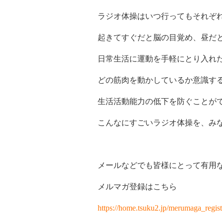
ラジオ体操はいつ行ってもそれぞ
起きてすぐだと脳の目覚め、昼だ
日常生活に運動を手軽にとり入れたい
どの筋肉を動かしているか意識す
生活活動能力の低下を防ぐことが
こんなにすごいラジオ体操を、みなさ
メールなどでも皆様にとって有用
メルマガ登録はこちら
https://home.tsuku2.jp/merumaga_regi