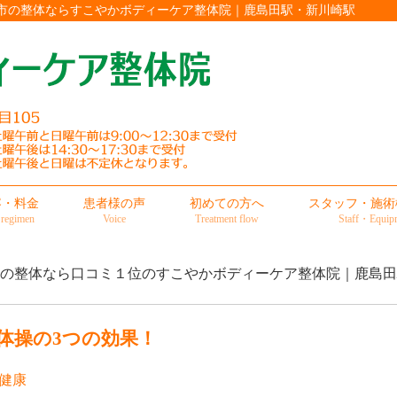
川崎市の整体ならすこやかボディーケア整体院｜鹿島田駅・新川崎駅
容・料金
患者様の声
初めての方へ
スタッフ・施術
 regimen
Voice
Treatment flow
Staff・Equip
市の整体なら口コミ１位のすこやかボディーケア整体院｜鹿島
体操の3つの効果！
健康