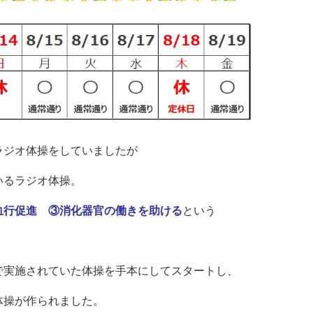
ラジオ体操をしていましたが
いるラジオ体操。
血行促進 ③消化器官の働きを助ける
という
カで実施されていた体操を手本にしてスタートし、
体操が作られました。