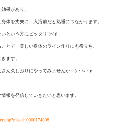
れ効果があり、
と身体を丈夫に、入浴前だと熟睡につながります。
という方にピッタリ!(^^)!
ることで、美しい身体のライン作りにも役立ち、
できます。
ん久しぶりにやってみませんか～(/・ω・)/
な情報を発信していきたいと思います。
ster.php?mlscd=0000174808