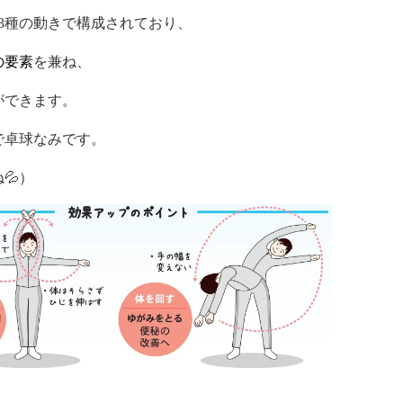
3種の動きで構成されており、
の要素
を兼ね、
ができます。
で卓球なみです。
💦）